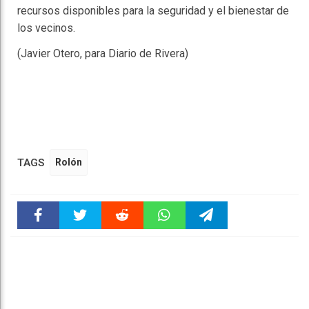
recursos disponibles para la seguridad y el bienestar de
los vecinos.
(Javier Otero, para Diario de Rivera)
TAGS
Rolón
Faceboo
Twitter
Reddit
WhatsAp
Telegra
k
pt
m