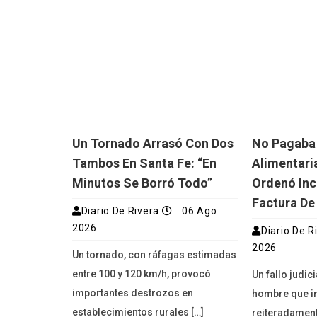
Un Tornado Arrasó Con Dos
No Pagaba
Tambos En Santa Fe: “En
Alimentaria
Minutos Se Borró Todo”
Ordenó Inc
Factura De
Diario De Rivera
06 Ago
2026
Diario De R
2026
Un tornado, con ráfagas estimadas
entre 100 y 120 km/h, provocó
Un fallo judic
importantes destrozos en
hombre que i
establecimientos rurales […]
reiteradament