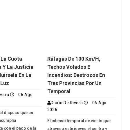
 La Cuota
Ráfagas De 100 Km/h,
 Y La Justicia
Techos Volados E
luirsela En La
Incendios: Destrozos En
 Luz
Tres Provincias Por Un
Temporal
ivera
06 Ago
Diario De Rivera
06 Ago
2026
ial dispuso que un
ncumplía
El intenso temporal de viento que
e con el pago de la
atravesó este jueves el centro y