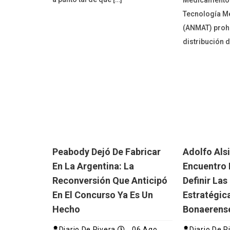
Medicamentos
Tecnología M
(ANMAT) prohi
distribución d
Peabody Dejó De Fabricar
Adolfo Alsi
En La Argentina: La
Encuentro 
Reconversión Que Anticipó
Definir Las
En El Concurso Ya Es Un
Estratégic
Hecho
Bonaerens
Diario De Rivera
06 Ago
Diario De R