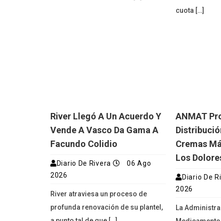
cuota […]
River Llegó A Un Acuerdo Y
ANMAT Proh
Vende A Vasco Da Gama A
Distribuci
Facundo Colidio
Cremas Má
Los Dolore
Diario De Rivera
06 Ago
2026
Diario De R
2026
River atraviesa un proceso de
profunda renovación de su plantel,
La Administra
a punto tal de que […]