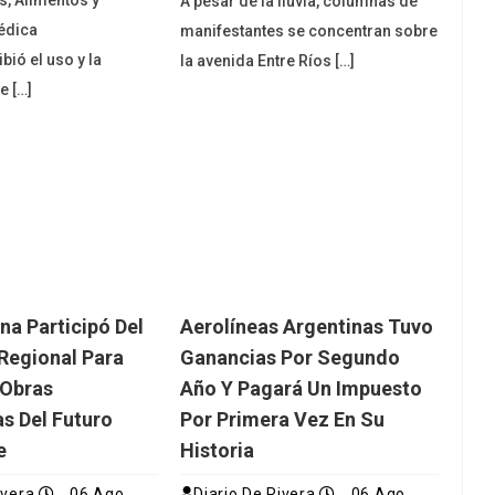
, Alimentos y
A pesar de la lluvia, columnas de
édica
manifestantes se concentran sobre
bió el uso y la
la avenida Entre Ríos […]
e […]
na Participó Del
Aerolíneas Argentinas Tuvo
Regional Para
Ganancias Por Segundo
 Obras
Año Y Pagará Un Impuesto
as Del Futuro
Por Primera Vez En Su
e
Historia
ivera
06 Ago
Diario De Rivera
06 Ago