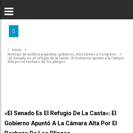
»
Inicio
»
Noticias de política argentina: gobierno, elecciones y Congreso
«El Senado es el refugio de la casta»: El Gobierno apuntó a la Cámara
Alta por el rechazo de los pliegos
«El Senado Es El Refugio De La Casta»: El
Gobierno Apuntó A La Cámara Alta Por El