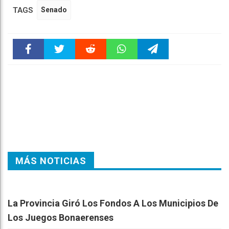
TAGS
Senado
Faceboo
Twitter
Reddit
WhatsAp
Telegra
k
pt
m
MÁS NOTICIAS
La Provincia Giró Los Fondos A Los Municipios De
Los Juegos Bonaerenses