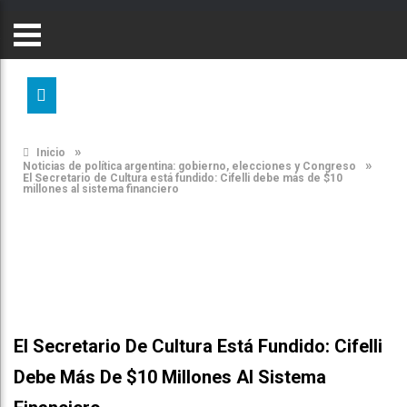
»
Inicio
»
Noticias de política argentina: gobierno, elecciones y Congreso
El Secretario de Cultura está fundido: Cifelli debe más de $10
millones al sistema financiero
El Secretario De Cultura Está Fundido: Cifelli
Debe Más De $10 Millones Al Sistema