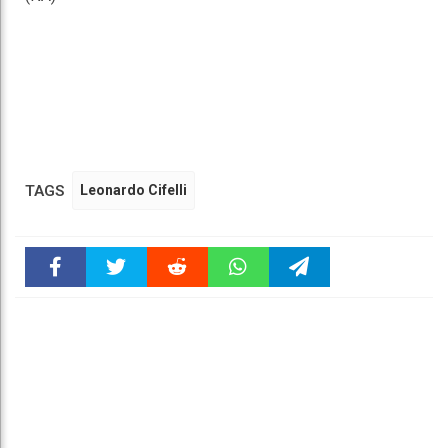
TAGS
Leonardo Cifelli
Faceboo
Twitter
Reddit
WhatsAp
Telegra
k
pt
m