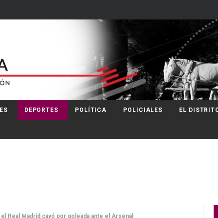
ES
DEPORTES
POLÍTICA
POLICIALES
EL DISTRIT
 el Real Madrid cayó por goleada ante el Arsenal