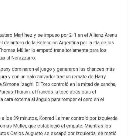
autaro Martínez y se impuso por 2-1 en el Allianz Arena
delantero de la Selección Argentina por la ida de los
Thomas Müller lo empató transitoriamente para los
aja al Nerazzurro.
pany dominaron el juego y generaron las chances más
ra y con un palo salvador tras un remate de Harry
e Simone Izaghi. El Toro controló en la mitad de cancha,
 Marcus Thuram, el francés la tocó atrás para el
la cara externa al ángulo para romper el cero en el
e a los 39 minutos, Konrad Laimer controló por izquierda
homas Müller, que estableció el empate. Mientras los
inutos Carlos Augusto se escapó por izquierda, se metió