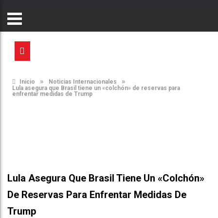
»
»
Inicio
Noticias Internacionales
Lula asegura que Brasil tiene un «colchón» de reservas para
enfrentar medidas de Trump
Lula Asegura Que Brasil Tiene Un «colchón»
De Reservas Para Enfrentar Medidas De
Trump