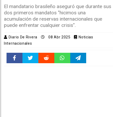
El mandatario brasileño aseguró que durante sus
dos primeros mandatos "hicimos una
acumulación de reservas internacionales que
puede enfrentar cualquier crisis".
Diario De Rivera
08 Abr 2025
Noticias
Internacionales
Faceboo
Twitter
Reddit
WhatsAp
Telegra
k
pt
m