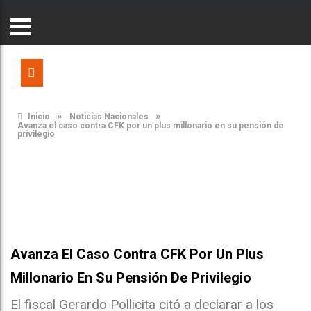
»
»
Inicio
Noticias Nacionales
Avanza el caso contra CFK por un plus millonario en su pensión de
privilegio
Avanza El Caso Contra CFK Por Un Plus
Millonario En Su Pensión De Privilegio
El fiscal Gerardo Pollicita citó a declarar a los