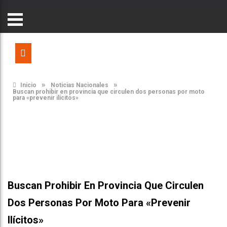
»
»
Inicio
Noticias Nacionales
Buscan prohibir en provincia que circulen dos personas por moto
para «prevenir ilícitos»
Buscan Prohibir En Provincia Que Circulen
Dos Personas Por Moto Para «prevenir
Ilícitos»