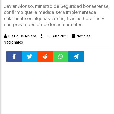
Javier Alonso, ministro de Seguridad bonaerense,
confirmó que la medida será implementada
solamente en algunas zonas, franjas horarias y
con previo pedido de los intendentes.
Diario De Rivera
15 Abr 2025
Noticias
Nacionales
Faceboo
Twitter
Reddit
WhatsAp
Telegra
k
pt
m