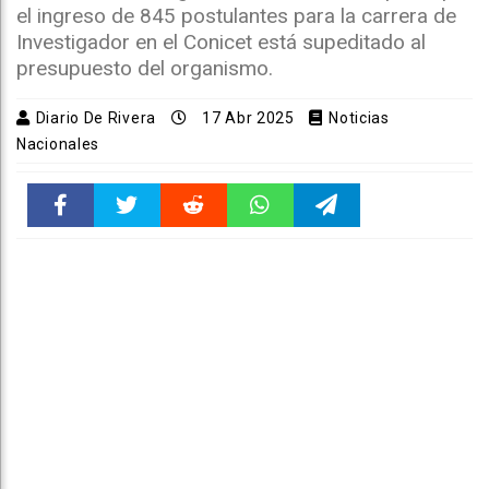
el ingreso de 845 postulantes para la carrera de
Investigador en el Conicet está supeditado al
presupuesto del organismo.
Diario De Rivera
17 Abr 2025
Noticias
Nacionales
Faceboo
Twitter
Reddit
WhatsAp
Telegra
k
pt
m