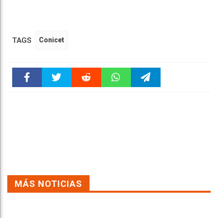
TAGS
Conicet
Faceboo
Twitter
Reddit
WhatsAp
Telegra
k
pt
m
MÁS NOTICIAS