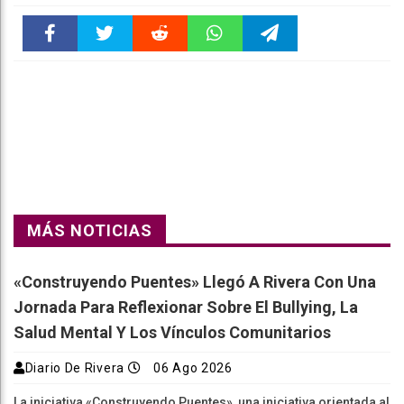
Faceboo
Twitter
Reddit
WhatsAp
Telegra
k
pt
m
MÁS NOTICIAS
«Construyendo Puentes» Llegó A Rivera Con Una
Jornada Para Reflexionar Sobre El Bullying, La
Salud Mental Y Los Vínculos Comunitarios
Diario De Rivera
06 Ago 2026
La iniciativa «Construyendo Puentes», una iniciativa orientada al