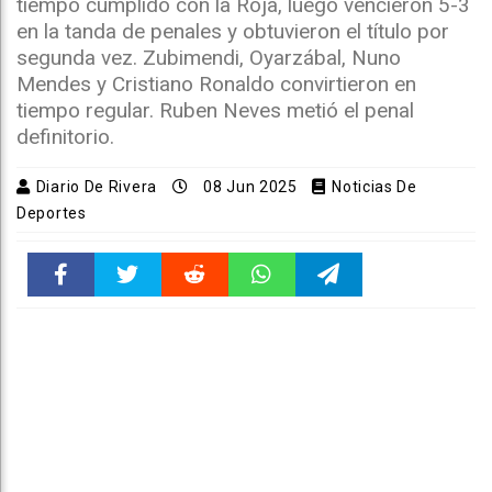
tiempo cumplido con la Roja, luego vencieron 5-3
en la tanda de penales y obtuvieron el título por
segunda vez. Zubimendi, Oyarzábal, Nuno
Mendes y Cristiano Ronaldo convirtieron en
tiempo regular. Ruben Neves metió el penal
definitorio.
Diario De Rivera
08 Jun 2025
Noticias De
Deportes
Faceboo
Twitter
Reddit
WhatsAp
Telegra
k
pt
m