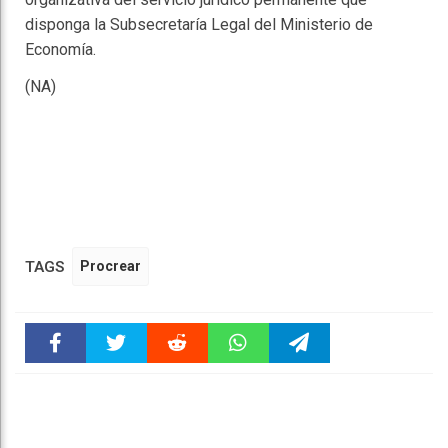
disponga la Subsecretaría Legal del Ministerio de
Economía.
(NA)
TAGS
Procrear
Faceboo
Twitter
Reddit
WhatsAp
Telegra
k
pt
m