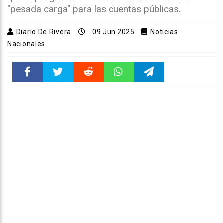
"pesada carga" para las cuentas públicas.
Diario De Rivera
09 Jun 2025
Noticias
Nacionales
Faceboo
Twitter
Reddit
WhatsAp
Telegra
k
pt
m