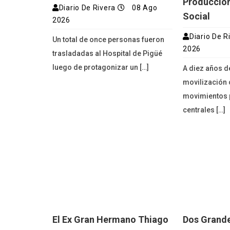
Producción
Diario De Rivera
08 Ago
Social
2026
Diario De R
Un total de once personas fueron
2026
trasladadas al Hospital de Pigüé
luego de protagonizar un […]
A diez años d
movilización 
movimientos p
centrales […]
El Ex Gran Hermano Thiago
Dos Grande