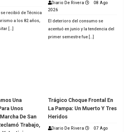
Diario De Rivera
08 Ago
2026
 se recibió de Técnica
urismo a los 82 años,
El deterioro del consumo se
itar […]
acentuó en junio y la tendencia del
primer semestre fue […]
amos Una
Trágico Choque Frontal En
Para Unos
La Pampa: Un Muerto Y Tres
 Marcha De San
Heridos
eclamó Trabajo,
Diario De Rivera
07 Ago