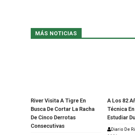
MÁS NOTICIAS
River Visita A Tigre En
A Los 82 A
Busca De Cortar La Racha
Técnica En
De Cinco Derrotas
Estudiar D
Consecutivas
Diario De R