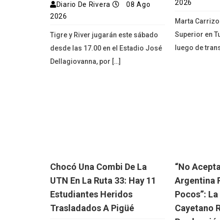
2026
Diario De Rivera
08 Ago
2026
Marta Carrizo
Superior en T
Tigre y River jugarán este sábado
luego de trans
desde las 17.00 en el Estadio José
Dellagiovanna, por […]
Chocó Una Combi De La
“No Acept
UTN En La Ruta 33: Hay 11
Argentina 
Estudiantes Heridos
Pocos”: La
Trasladados A Pigüé
Cayetano R