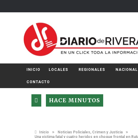
INICIO
LOCALES
REGIONALES
NACIONAL
CONTACTO
HACE MINUTOS
»
»
Inicio
Noticias Policiales, Crimen y Justicia
Una víctima fatal y cuatro heridos en choque frontal en Rut