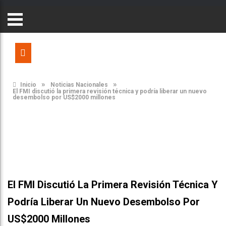
»
»
Inicio
Noticias Nacionales
El FMI discutió la primera revisión técnica y podría liberar un nuevo
desembolso por US$2000 millones
El FMI Discutió La Primera Revisión Técnica Y
Podría Liberar Un Nuevo Desembolso Por
US$2000 Millones