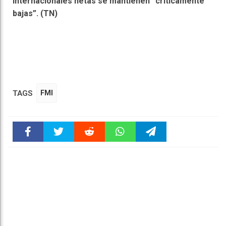
internacionales netas se mantienen “críticamente
bajas”. (TN)
TAGS
FMI
Faceboo
Twitter
Reddit
WhatsAp
Telegra
k
pt
m