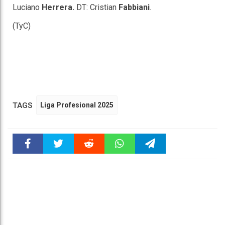
Luciano
Herrera.
DT: Cristian
Fabbiani
.
(TyC)
TAGS
Liga Profesional 2025
Faceboo
Twitter
Reddit
WhatsAp
Telegra
k
pt
m