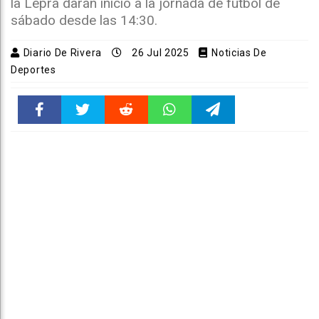
la Lepra darán inicio a la jornada de fútbol de
sábado desde las 14:30.
Diario De Rivera
26 Jul 2025
Noticias De
Deportes
Faceboo
Twitter
Reddit
WhatsAp
Telegra
k
pt
m