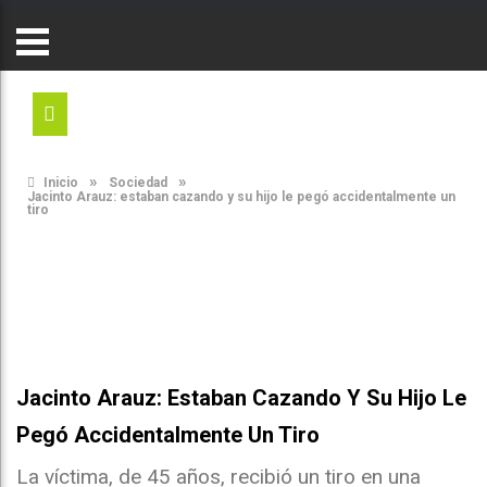
»
»
Inicio
Sociedad
Jacinto Arauz: estaban cazando y su hijo le pegó accidentalmente un
tiro
Jacinto Arauz: Estaban Cazando Y Su Hijo Le
Pegó Accidentalmente Un Tiro
La víctima, de 45 años, recibió un tiro en una