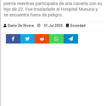
pierna mientras participaba de una cacería con su
hijo de 22. Fue trasladado al Hospital Munuce y
se encuentra fuera de peligro.
Diario De Rivera
31 Jul 2025
Sociedad
Faceboo
Twitter
Reddit
WhatsAp
Telegra
k
pt
m