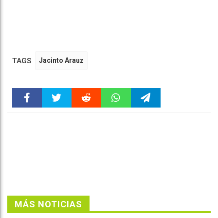
TAGS
Jacinto Arauz
Faceboo
Twitter
Reddit
WhatsAp
Telegra
k
pt
m
MÁS NOTICIAS