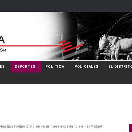
ES
DEPORTES
POLÍTICA
POLICIALES
EL DISTRIT
bastián Todino brilló en su primera experiencia en el Midget