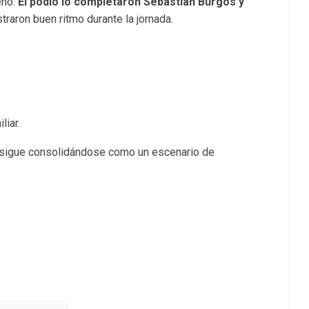
eno.
El podio lo completaron Sebastián Burgos y
raron buen ritmo durante la jornada.
liar.
 sigue consolidándose como un escenario de