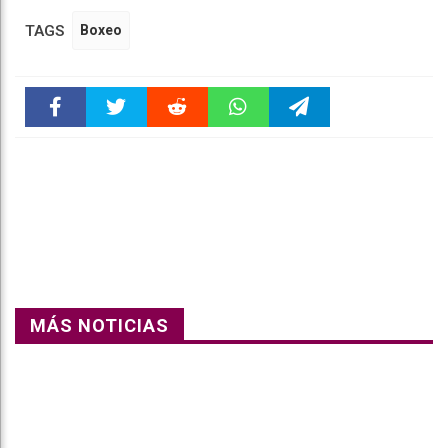
TAGS
Boxeo
Faceboo
Twitter
Reddit
WhatsAp
Telegra
k
pt
m
MÁS NOTICIAS