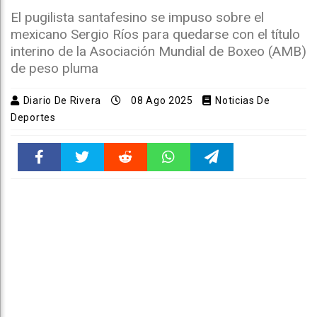
El pugilista santafesino se impuso sobre el
mexicano Sergio Ríos para quedarse con el título
interino de la Asociación Mundial de Boxeo (AMB)
de peso pluma
Diario De Rivera
08 Ago 2025
Noticias De
Deportes
Faceboo
Twitter
Reddit
WhatsAp
Telegra
k
pt
m