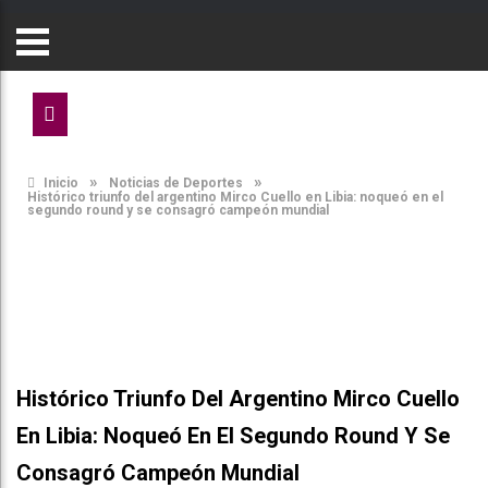
»
»
Inicio
Noticias de Deportes
Histórico triunfo del argentino Mirco Cuello en Libia: noqueó en el
segundo round y se consagró campeón mundial
Histórico Triunfo Del Argentino Mirco Cuello
En Libia: Noqueó En El Segundo Round Y Se
Consagró Campeón Mundial