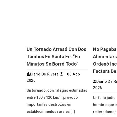
Un Tornado Arrasó Con Dos
No Pagaba
Tambos En Santa Fe: “En
Alimentaria
Minutos Se Borró Todo”
Ordenó Inc
Factura De
Diario De Rivera
06 Ago
2026
Diario De R
2026
Un tornado, con ráfagas estimadas
entre 100 y 120 km/h, provocó
Un fallo judic
importantes destrozos en
hombre que i
establecimientos rurales […]
reiteradament