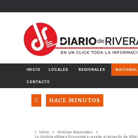
INICIO
LOCALES
REGIONALES
NACIONAL
CONTACTO
HACE MINUTOS
»
»
Inicio
Noticias Nacionales
La Justicia obliga a Economía a revelar el acuerdo de Mile