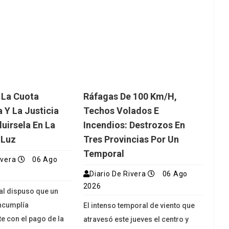
 La Cuota
Ráfagas De 100 Km/h,
 Y La Justicia
Techos Volados E
luirsela En La
Incendios: Destrozos En
 Luz
Tres Provincias Por Un
Temporal
ivera
06 Ago
Diario De Rivera
06 Ago
2026
ial dispuso que un
ncumplía
El intenso temporal de viento que
e con el pago de la
atravesó este jueves el centro y