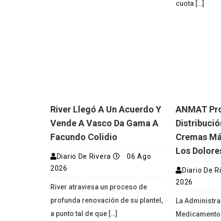
cuota […]
River Llegó A Un Acuerdo Y
ANMAT Proh
Vende A Vasco Da Gama A
Distribuci
Facundo Colidio
Cremas Má
Los Dolore
Diario De Rivera
06 Ago
2026
Diario De R
2026
River atraviesa un proceso de
profunda renovación de su plantel,
La Administra
a punto tal de que […]
Medicamentos