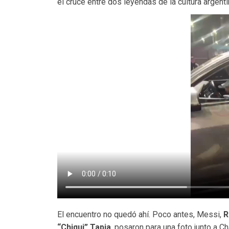
el cruce entre dos leyendas de la cultura argentin
El encuentro no quedó ahí. Poco antes, Messi,
R
“Chiqui” Tapia
, posaron para una foto junto a C