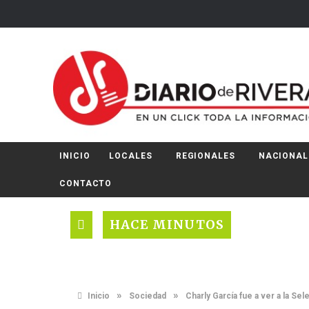
INICIO
LOCALES
REGIONALES
NACIONAL
CONTACTO
HACE MINUTOS
»
»
Inicio
Sociedad
Charly García fue a ver a la Se