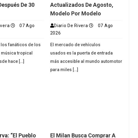
Después De 30
Actualizados De Agosto,
Modelo Por Modelo
ivera
07 Ago
Diario De Rivera
07 Ago
2026
 los fanáticos de los
El mercado de vehículos
a música tropical
usados es la puerta de entrada
sde hace […]
más accesible al mundo automotor
para miles […]
rva: “El Pueblo
El Milan Busca Comprar A