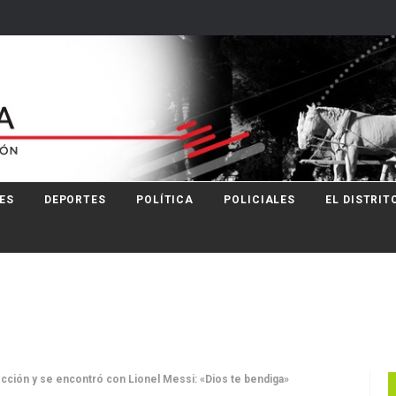
ES
DEPORTES
POLÍTICA
POLICIALES
EL DISTRIT
lección y se encontró con Lionel Messi: «Dios te bendiga»