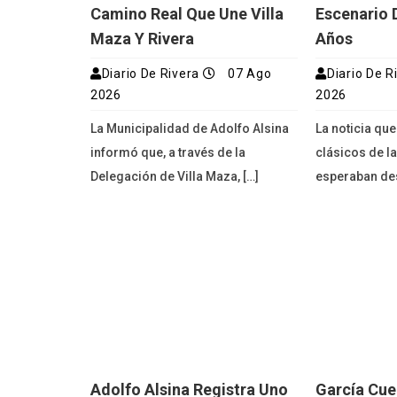
Camino Real Que Une Villa
Escenario 
Maza Y Rivera
Años
Diario De Rivera
07 Ago
Diario De R
2026
2026
La Municipalidad de Adolfo Alsina
La noticia que
informó que, a través de la
clásicos de l
Delegación de Villa Maza, […]
esperaban de
Adolfo Alsina Registra Uno
García Cue