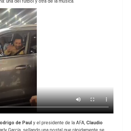
a: una del fútbol y otra de la música.
odrigo de Paul
y el presidente de la AFA,
Claudio
harly García, sellando una postal que rápidamente se