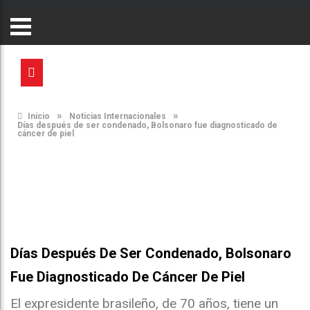
»
»
Inicio
Noticias Internacionales
Días después de ser condenado, Bolsonaro fue diagnosticado de
cáncer de piel
Días Después De Ser Condenado, Bolsonaro
Fue Diagnosticado De Cáncer De Piel
El expresidente brasileño, de 70 años, tiene un