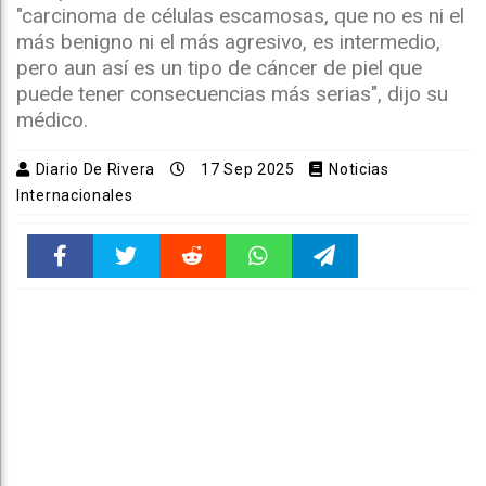
"carcinoma de células escamosas, que no es ni el
más benigno ni el más agresivo, es intermedio,
pero aun así es un tipo de cáncer de piel que
puede tener consecuencias más serias", dijo su
médico.
Diario De Rivera
17 Sep 2025
Noticias
Internacionales
Faceboo
Twitter
Reddit
WhatsAp
Telegra
k
pt
m