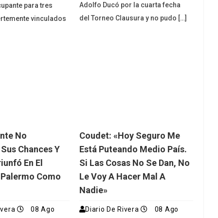
Adolfo Ducó por la cuarta fecha
upante para tres
del Torneo Clausura y no pudo […]
ertemente vinculados
ente No
Coudet: «Hoy Seguro Me
 Sus Chances Y
Está Puteando Medio País.
iunfó En El
Si Las Cosas No Se Dan, No
e Palermo Como
Le Voy A Hacer Mal A
Nadie»
ivera
08 Ago
Diario De Rivera
08 Ago