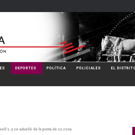
ES
DEPORTES
POLÍTICA
POLICIALES
EL DISTRIT
ell´s, y se adueñó de la punta de su zona