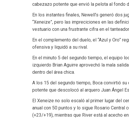
cabezazo potente que envió la pelota al fondo de
En los instantes finales, Newell’s generó dos j
“Xeneize”, pero las impreciciones en las definic
vestuario con una frustrante cifra en el tanteador
En el complemento del duelo, el “Azul y Oro” re
ofensiva y liquidó a su rival.
En el minuto 5 del segundo tiempo, el equipo loc
izquierdo Brian Aguirre aprovechó la mala sali
dentro del área chica.
A los 15 del segundo tiempo, Boca convirtió su q
potente que descolocó al arquero Juan Ángel E
El Xeneize no solo escaló al primer lugar del cer
anual con 50 puntos y lo sigue Rosario Central 
(+23/+19), mientras que River está al acecho en