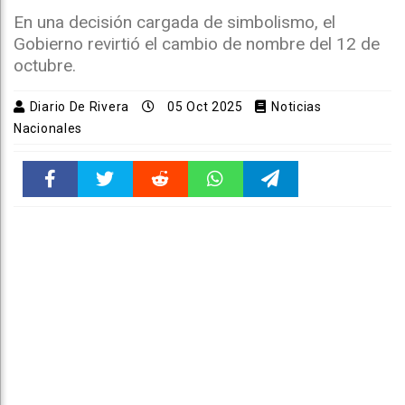
En una decisión cargada de simbolismo, el
Gobierno revirtió el cambio de nombre del 12 de
octubre.
Diario De Rivera
05 Oct 2025
Noticias
Nacionales
Faceboo
Twitter
Reddit
WhatsAp
Telegra
k
pt
m