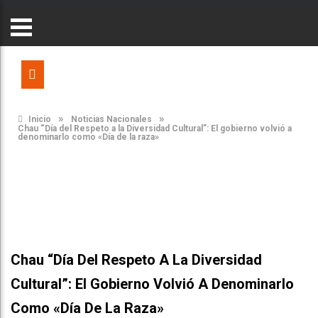
»
»
Inicio
Noticias Nacionales
Chau “Día del Respeto a la Diversidad Cultural”: El gobierno volvió a
denominarlo como «Día de la raza»
Chau “Día Del Respeto A La Diversidad
Cultural”: El Gobierno Volvió A Denominarlo
Como «Día De La Raza»