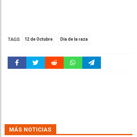
TAGS
12 de Octubre
Día de la raza
Faceboo
Twitter
Reddit
WhatsAp
Telegra
k
pt
m
MÁS NOTICIAS