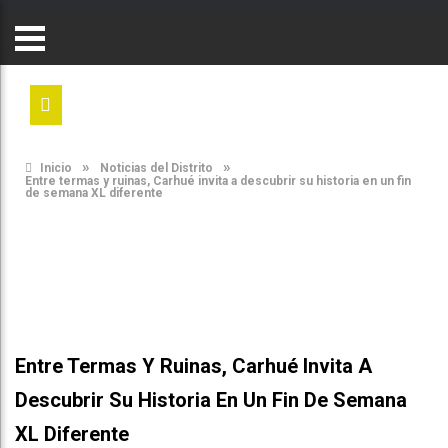
»
»
Inicio
Noticias del Distrito
Entre termas y ruinas, Carhué invita a descubrir su historia en un fin
de semana XL diferente
Entre Termas Y Ruinas, Carhué Invita A
Descubrir Su Historia En Un Fin De Semana
XL Diferente