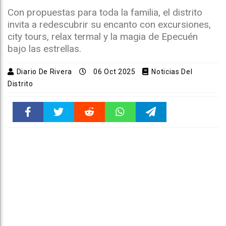
Con propuestas para toda la familia, el distrito
invita a redescubrir su encanto con excursiones,
city tours, relax termal y la magia de Epecuén
bajo las estrellas.
Diario De Rivera
06 Oct 2025
Noticias Del
Distrito
Faceboo
Twitter
Reddit
WhatsAp
Telegra
k
pt
m