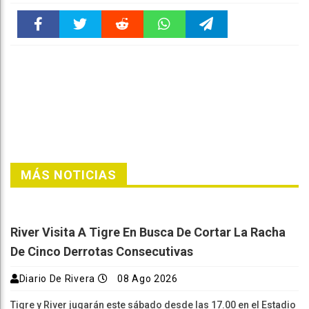
Faceboo
Twitter
Reddit
WhatsAp
Telegra
k
pt
m
MÁS NOTICIAS
River Visita A Tigre En Busca De Cortar La Racha
De Cinco Derrotas Consecutivas
Diario De Rivera
08 Ago 2026
Tigre y River jugarán este sábado desde las 17.00 en el Estadio