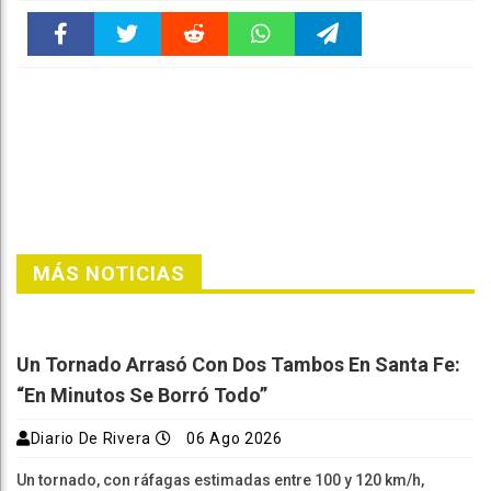
Faceboo
Twitter
Reddit
WhatsAp
Telegra
k
pt
m
MÁS NOTICIAS
Un Tornado Arrasó Con Dos Tambos En Santa Fe:
“En Minutos Se Borró Todo”
Diario De Rivera
06 Ago 2026
Un tornado, con ráfagas estimadas entre 100 y 120 km/h,