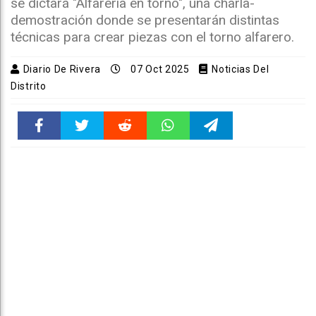
se dictará "Alfarería en torno", una charla-
demostración donde se presentarán distintas
técnicas para crear piezas con el torno alfarero.
Diario De Rivera
07 Oct 2025
Noticias Del
Distrito
Faceboo
Twitter
Reddit
WhatsAp
Telegra
k
pt
m