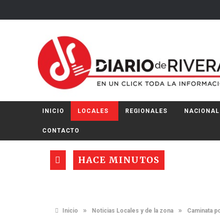
INICIO
LOCALES
REGIONALES
NACIONAL
CONTACTO
HACE MINUTOS
»
»
Inicio
Noticias Locales y de la zona
Caminata po