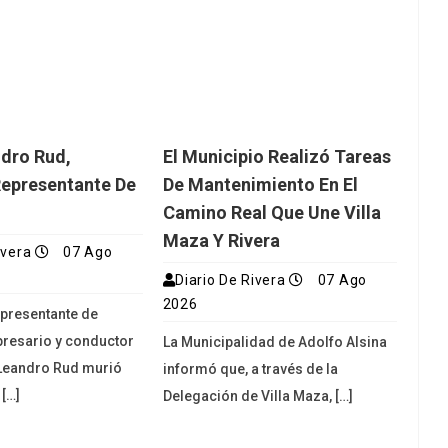
dro Rud,
El Municipio Realizó Tareas
Representante De
De Mantenimiento En El
Camino Real Que Une Villa
Maza Y Rivera
ivera
07 Ago
Diario De Rivera
07 Ago
2026
representante de
resario y conductor
La Municipalidad de Adolfo Alsina
 Leandro Rud murió
informó que, a través de la
 […]
Delegación de Villa Maza, […]