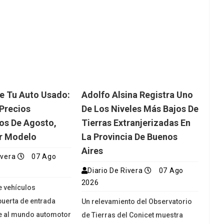
e Tu Auto Usado:
Adolfo Alsina Registra Uno
Precios
De Los Niveles Más Bajos De
os De Agosto,
Tierras Extranjerizadas En
r Modelo
La Provincia De Buenos
Aires
ivera
07 Ago
Diario De Rivera
07 Ago
2026
e vehículos
puerta de entrada
Un relevamiento del Observatorio
e al mundo automotor
de Tierras del Conicet muestra