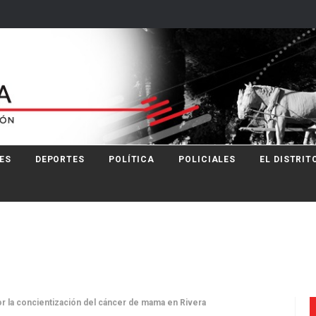
ES
DEPORTES
POLÍTICA
POLICIALES
EL DISTRIT
r la concientización del cáncer de mama en Rivera