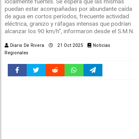
localmente fuertes. Se espera que las mismas
puedan estar acompañadas por abundante caída
de agua en cortos períodos, frecuente actividad
eléctrica, granizo y ráfagas intensas que podrían
alcanzar los 90 km/h", informaron desde el S.M.N.
Diario De Rivera
21 Oct 2025
Noticias
Regionales
Faceboo
Twitter
Reddit
WhatsAp
Telegra
k
pt
m