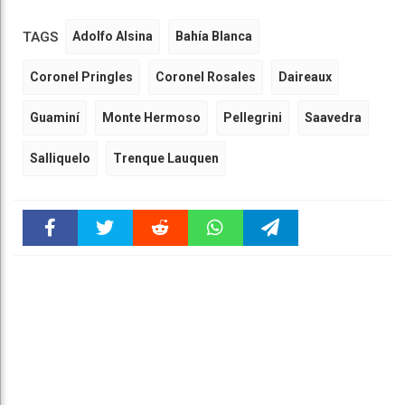
TAGS
Adolfo Alsina
Bahía Blanca
Coronel Pringles
Coronel Rosales
Daireaux
Guaminí
Monte Hermoso
Pellegrini
Saavedra
Salliquelo
Trenque Lauquen
Faceboo
Twitter
Reddit
WhatsAp
Telegra
k
pt
m