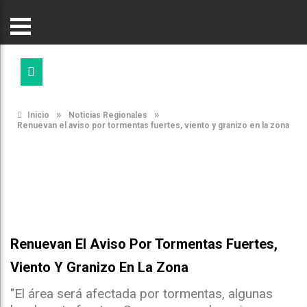
»
»
Inicio
Noticias Regionales
Renuevan el aviso por tormentas fuertes, viento y granizo en la zona
Renuevan El Aviso Por Tormentas Fuertes,
Viento Y Granizo En La Zona
"El área será afectada por tormentas, algunas