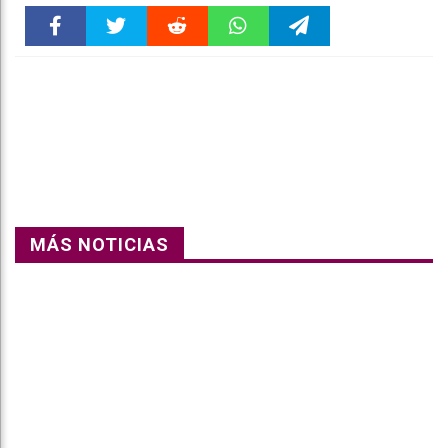
Faceboo
Twitter
Reddit
WhatsAp
Telegra
k
pt
m
MÁS NOTICIAS