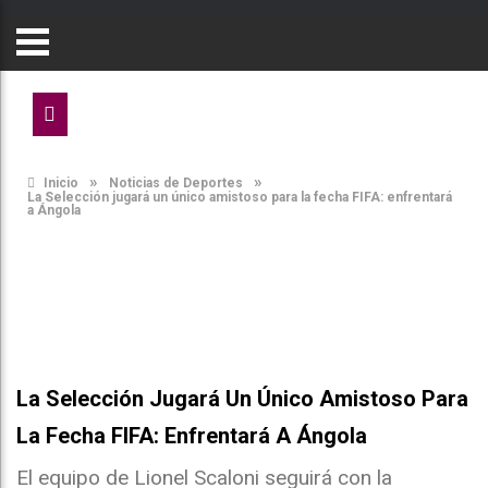
»
»
Inicio
Noticias de Deportes
La Selección jugará un único amistoso para la fecha FIFA: enfrentará
a Ángola
La Selección Jugará Un Único Amistoso Para
La Fecha FIFA: Enfrentará A Ángola
El equipo de Lionel Scaloni seguirá con la