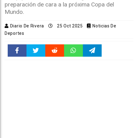
preparación de cara a la próxima Copa del
Mundo.
Diario De Rivera
25 Oct 2025
Noticias De
Deportes
Faceboo
Twitter
Reddit
WhatsAp
Telegra
k
pt
m