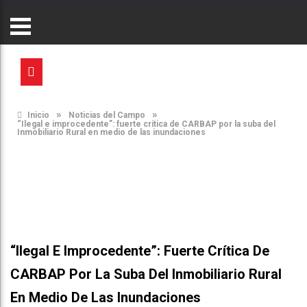
»
»
Inicio
Noticias del Campo
“Ilegal e improcedente”: fuerte crítica de CARBAP por la suba del
Inmobiliario Rural en medio de las inundaciones
“Ilegal E Improcedente”: Fuerte Crítica De
CARBAP Por La Suba Del Inmobiliario Rural
En Medio De Las Inundaciones