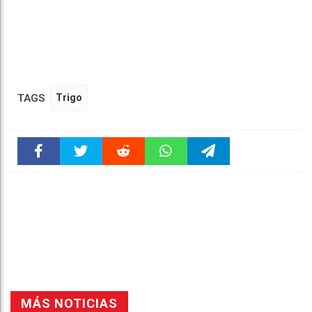
TAGS
Trigo
Faceboo
Twitter
Reddit
WhatsAp
Telegra
k
pt
m
MÁS NOTICIAS