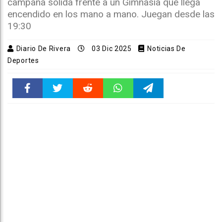
campaña sólida frente a un Gimnasia que llega
encendido en los mano a mano. Juegan desde las
19:30
Diario De Rivera
03 Dic 2025
Noticias De
Deportes
Faceboo
Twitter
Reddit
WhatsAp
Telegra
k
pt
m