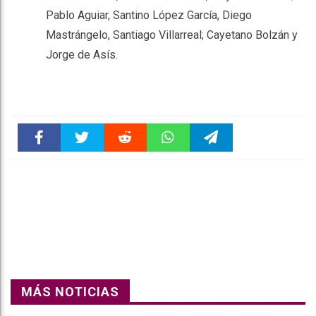
Pablo Aguiar, Santino López García, Diego
Mastrángelo, Santiago Villarreal; Cayetano Bolzán y
Jorge de Asís.
Faceboo
Twitter
Reddit
WhatsAp
Telegra
k
pt
m
MÁS NOTICIAS