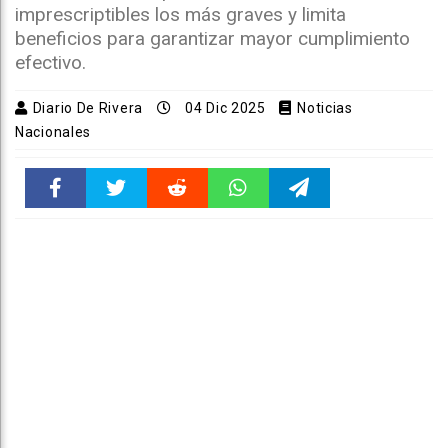
imprescriptibles los más graves y limita
beneficios para garantizar mayor cumplimiento
efectivo.
Diario De Rivera
04 Dic 2025
Noticias
Nacionales
Faceboo
Twitter
Reddit
WhatsAp
Telegra
k
pt
m