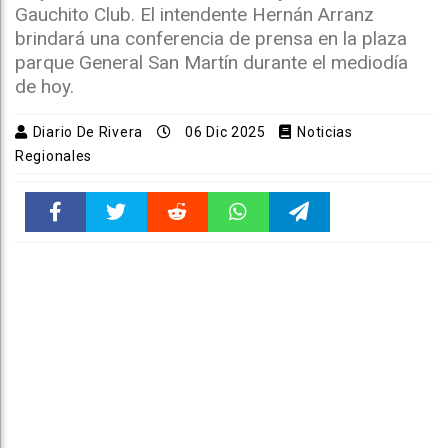
Gauchito Club. El intendente Hernán Arranz
brindará una conferencia de prensa en la plaza
parque General San Martín durante el mediodía
de hoy.
Diario De Rivera
06 Dic 2025
Noticias
Regionales
Faceboo
Twitter
Reddit
WhatsAp
Telegra
k
pt
m