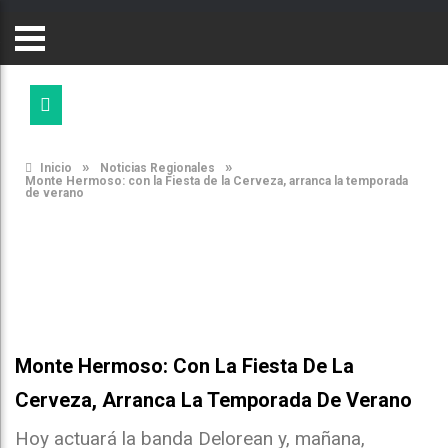
»
»
Inicio
Noticias Regionales
Monte Hermoso: con la Fiesta de la Cerveza, arranca la temporada
de verano
Monte Hermoso: Con La Fiesta De La
Cerveza, Arranca La Temporada De Verano
Hoy actuará la banda Delorean y, mañana,