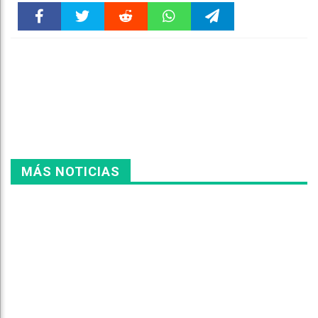
Faceboo
Twitter
Reddit
WhatsAp
Telegra
k
pt
m
MÁS NOTICIAS