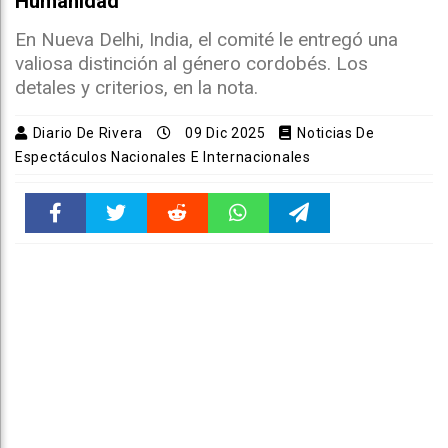
Humanidad
En Nueva Delhi, India, el comité le entregó una
valiosa distinción al género cordobés. Los
detales y criterios, en la nota.
Diario De Rivera
09 Dic 2025
Noticias De
Espectáculos Nacionales E Internacionales
Faceboo
Twitter
Reddit
WhatsAp
Telegra
k
pt
m