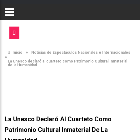
»
Inicio
Noticias de Espectáculos Nacionales e Internacionales
»
La Unesco declaró al cuarteto como Patrimonio Cultural Inmaterial
de la Humanidad
La Unesco Declaró Al Cuarteto Como
Patrimonio Cultural Inmaterial De La