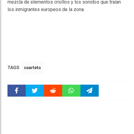
mezcla de elementos criollos y los sonidos que traían
los inmigrantes europeos de la zona.
TAGS
cuarteto
Faceboo
Twitter
Reddit
WhatsAp
Telegra
k
pt
m