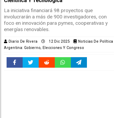
Científica Y Tecnológica
La iniciativa financiará 98 proyectos que
involucrarán a más de 900 investigadores, con
foco en innovación para pymes, cooperativas y
energías renovables.
Diario De Rivera
12 Dic 2025
Noticias De Política
Argentina: Gobierno, Elecciones Y Congreso
Faceboo
Twitter
Reddit
WhatsAp
Telegra
k
pt
m