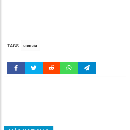
TAGS
ciencia
Faceboo
Twitter
Reddit
WhatsAp
Telegra
k
pt
m