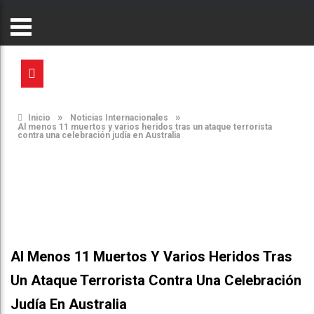
»
»
Inicio
Noticias Internacionales
Al menos 11 muertos y varios heridos tras un ataque terrorista
contra una celebración judía en Australia
Al Menos 11 Muertos Y Varios Heridos Tras
Un Ataque Terrorista Contra Una Celebración
Judía En Australia