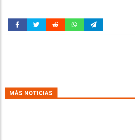
Faceboo
Twitter
Reddit
WhatsAp
Telegra
k
pt
m
MÁS NOTICIAS