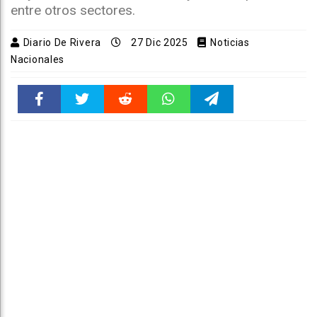
entre otros sectores.
Diario De Rivera
27 Dic 2025
Noticias
Nacionales
Faceboo
Twitter
Reddit
WhatsAp
Telegra
k
pt
m