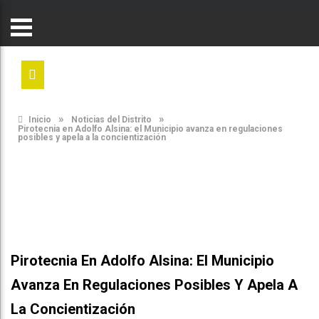
»
»
Inicio
Noticias del Distrito
Pirotecnia en Adolfo Alsina: el Municipio avanza en regulaciones
posibles y apela a la concientización
Pirotecnia En Adolfo Alsina: El Municipio
Avanza En Regulaciones Posibles Y Apela A
La Concientización