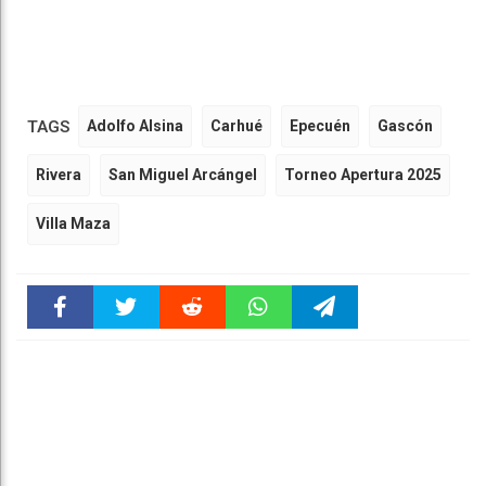
TAGS
Adolfo Alsina
Carhué
Epecuén
Gascón
Rivera
San Miguel Arcángel
Torneo Apertura 2025
Villa Maza
Faceboo
Twitter
Reddit
WhatsAp
Telegra
k
pt
m