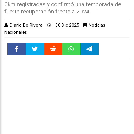
0km registradas y confirmó una temporada de
fuerte recuperación frente a 2024.
Diario De Rivera
30 Dic 2025
Noticias
Nacionales
Faceboo
Twitter
Reddit
WhatsAp
Telegra
k
pt
m