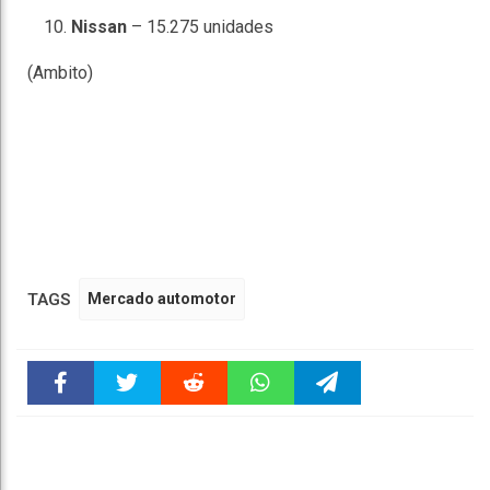
Nissan
– 15.275 unidades
(Ambito)
TAGS
Mercado automotor
Faceboo
Twitter
Reddit
WhatsAp
Telegra
k
pt
m