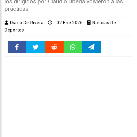
los dirigidos por Claudio Úbeda volvieron a las
prácticas.
Diario De Rivera
02 Ene 2026
Noticias De
Deportes
Faceboo
Twitter
Reddit
WhatsAp
Telegra
k
pt
m