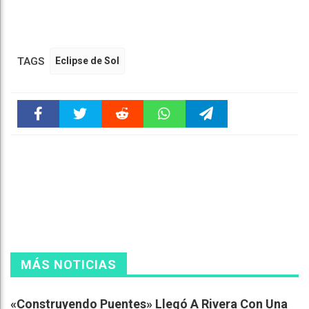
TAGS
Eclipse de Sol
Faceboo
Twitter
Reddit
WhatsAp
Telegra
k
pt
m
MÁS NOTICIAS
«Construyendo Puentes» Llegó A Rivera Con Una