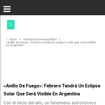
»
»
Inicio
Educación/Ciencia/Salud
«Anillo de fuego»: Febrero tendrá un eclipse solar que será visible
en Argentina
«Anillo De Fuego»: Febrero Tendrá Un Eclipse
Solar Que Será Visible En Argentina
Con el inicio del año, un fenómeno astronómico