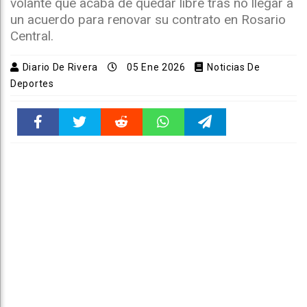
volante que acaba de quedar libre tras no llegar a
un acuerdo para renovar su contrato en Rosario
Central.
Diario De Rivera
05 Ene 2026
Noticias De
Deportes
Faceboo
Twitter
Reddit
WhatsAp
Telegra
k
pt
m