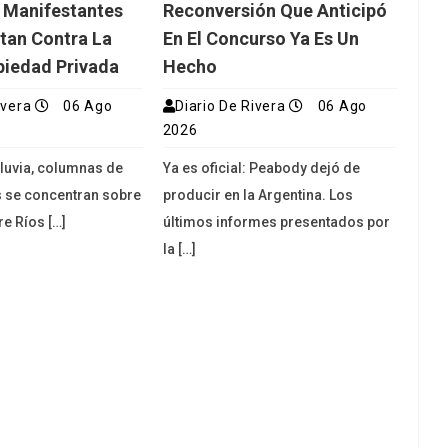
 Manifestantes
Reconversión Que Anticipó
tan Contra La
En El Concurso Ya Es Un
piedad Privada
Hecho
ivera
06 Ago
Diario De Rivera
06 Ago
2026
lluvia, columnas de
Ya es oficial: Peabody dejó de
s se concentran sobre
producir en la Argentina. Los
re Ríos […]
últimos informes presentados por
la […]