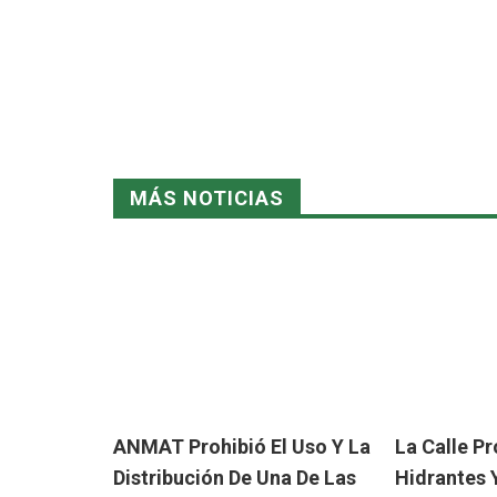
MÁS NOTICIAS
ANMAT Prohibió El Uso Y La
La Calle P
Distribución De Una De Las
Hidrantes 