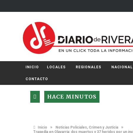
INICIO
LOCALES
REGIONALES
NACIONAL
CONTACTO
HACE MINUTOS
»
»
Inicio
Noticias Policiales, Crimen y Justicia
Tragedia en Olavarría: dos muertos y 37 heridos por un inc