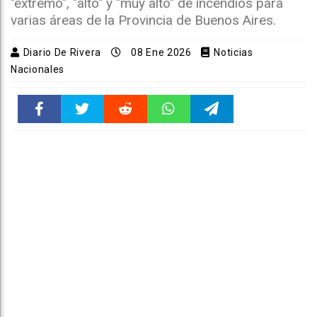
"extremo", "alto" y "muy alto" de incendios para
varias áreas de la Provincia de Buenos Aires.
Diario De Rivera
08 Ene 2026
Noticias
Nacionales
Faceboo
Twitter
Reddit
WhatsAp
Telegra
k
pt
m