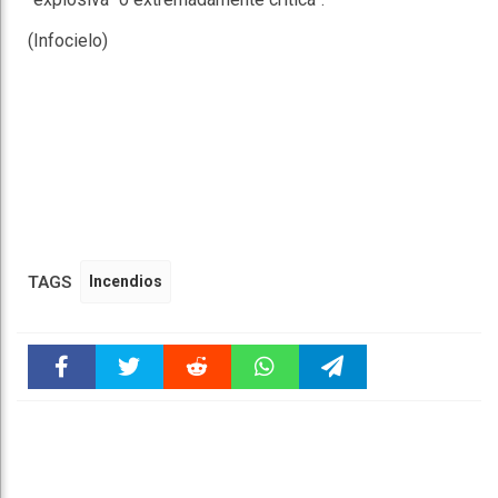
(Infocielo)
TAGS
Incendios
Faceboo
Twitter
Reddit
WhatsAp
Telegra
k
pt
m