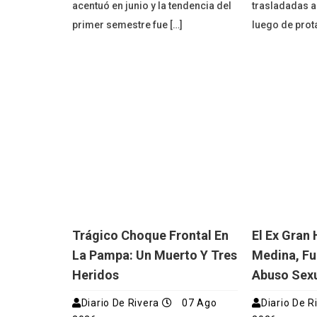
acentuó en junio y la tendencia del
trasladadas a
primer semestre fue […]
luego de prot
Trágico Choque Frontal En
El Ex Gran
La Pampa: Un Muerto Y Tres
Medina, Fu
Heridos
Abuso Sex
Diario De Rivera
07 Ago
Diario De R