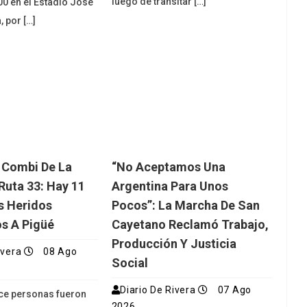
luego de transitar […]
00 en el Estadio José
 por […]
 Combi De La
“No Aceptamos Una
Ruta 33: Hay 11
Argentina Para Unos
s Heridos
Pocos”: La Marcha De San
s A Pigüé
Cayetano Reclamó Trabajo,
Producción Y Justicia
ivera
08 Ago
Social
Diario De Rivera
07 Ago
nce personas fueron
2026