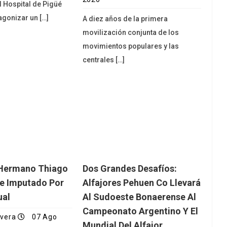
l Hospital de Pigüé
agonizar un […]
A diez años de la primera
movilización conjunta de los
movimientos populares y las
centrales […]
 Hermano Thiago
Dos Grandes Desafíos:
e Imputado Por
Alfajores Pehuen Co Llevará
ual
Al Sudoeste Bonaerense Al
Campeonato Argentino Y El
ivera
07 Ago
Mundial Del Alfajor