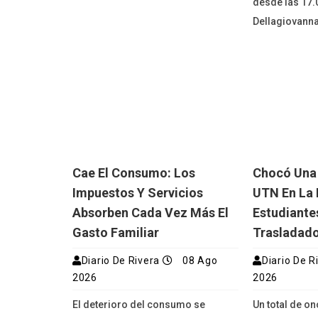
desde las 17.
Dellagiovanna,
Cae El Consumo: Los
Chocó Una
Impuestos Y Servicios
UTN En La 
Absorben Cada Vez Más El
Estudiante
Gasto Familiar
Trasladado
Diario De Rivera
08 Ago
Diario De R
2026
2026
El deterioro del consumo se
Un total de o