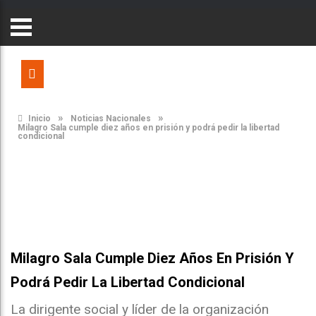
»
»
Inicio
Noticias Nacionales
Milagro Sala cumple diez años en prisión y podrá pedir la libertad
condicional
Milagro Sala Cumple Diez Años En Prisión Y
Podrá Pedir La Libertad Condicional
La dirigente social y líder de la organización