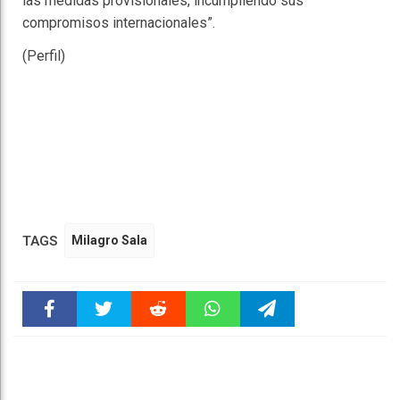
las medidas provisionales, incumpliendo sus
compromisos internacionales”.
(Perfil)
TAGS
Milagro Sala
Faceboo
Twitter
Reddit
WhatsAp
Telegra
k
pt
m