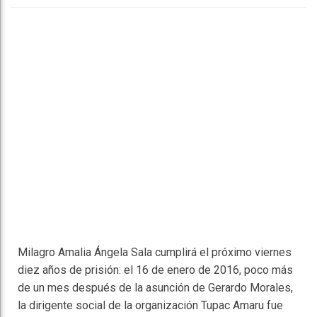
Faceboo
Twitter
Reddit
WhatsAp
Telegra
k
pt
m
Milagro Amalia Ángela Sala cumplirá el próximo viernes
diez años de prisión: el 16 de enero de 2016, poco más
de un mes después de la asunción de Gerardo Morales,
la dirigente social de la organización Tupac Amaru fue