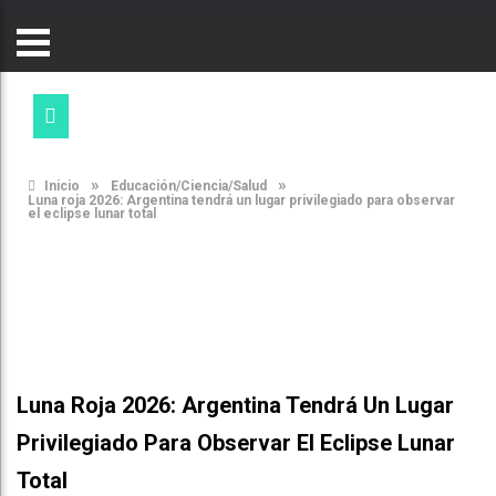
»
»
Inicio
Educación/Ciencia/Salud
Luna roja 2026: Argentina tendrá un lugar privilegiado para observar
el eclipse lunar total
Luna Roja 2026: Argentina Tendrá Un Lugar
Privilegiado Para Observar El Eclipse Lunar
Total