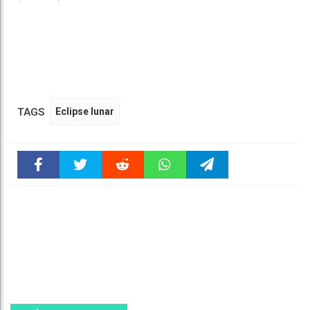
TAGS
Eclipse lunar
Faceboo
Twitter
Reddit
WhatsAp
Telegra
k
pt
m