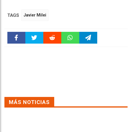
TAGS
Javier Milei
Faceboo
Twitter
Reddit
WhatsAp
Telegra
k
pt
m
MÁS NOTICIAS