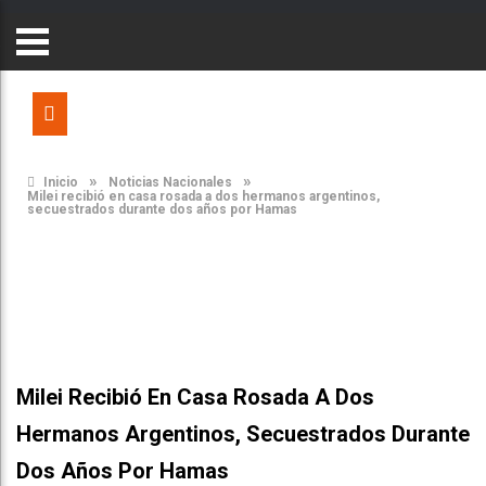
»
»
Inicio
Noticias Nacionales
Milei recibió en casa rosada a dos hermanos argentinos,
secuestrados durante dos años por Hamas
Milei Recibió En Casa Rosada A Dos
Hermanos Argentinos, Secuestrados Durante
Dos Años Por Hamas