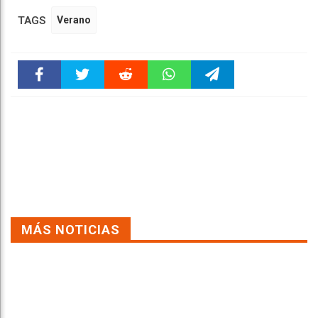
TAGS
Verano
Faceboo
Twitter
Reddit
WhatsAp
Telegra
k
pt
m
MÁS NOTICIAS