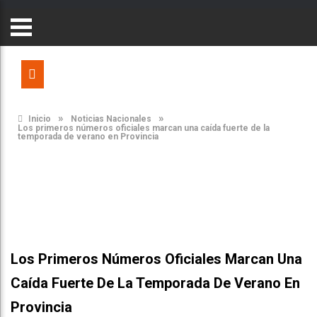
»
»
Inicio
Noticias Nacionales
Los primeros números oficiales marcan una caída fuerte de la
temporada de verano en Provincia
Los Primeros Números Oficiales Marcan Una
Caída Fuerte De La Temporada De Verano En
Provincia