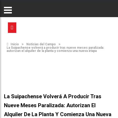
»
»
Inicio
Noticias del Campo
La Suipachense volverá a producir tras nueve meses paralizada:
autorizan el alquiler de la planta y comienza una nueva etapa
La Suipachense Volverá A Producir Tras
Nueve Meses Paralizada: Autorizan El
Alquiler De La Planta Y Comienza Una Nueva