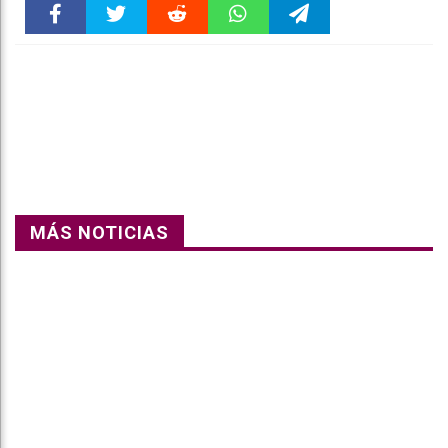
Faceboo
Twitter
Reddit
WhatsAp
Telegra
k
pt
m
MÁS NOTICIAS